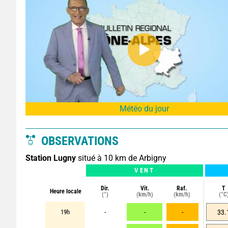
Météo du jour
OBSERVATIONS
Station Lugny
situé à 10 km de Arbigny
VENT
Dir.
Vit.
Raf.
T
Heure locale
(°)
(km/h)
(km/h)
(°C
19h
-
-
-
33.