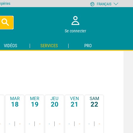
empéries
FRANÇAIS
Se connecter
VIDÉOS
SERVICES
PRO
MAR
MER
JEU
VEN
SAM
18
19
20
21
22
-
-
-
-
-
-
-
-
-
-
-