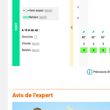
5
Vent moyen
(km/h)
Rafales
(km/h)
0
VENT
A 10 m du sol :
Direction
(°)
40
°
45
°
45
°
Vitesse
(km/h)
3
3
3
Rafales
8
8
8
(km/h)
Prévisions ét
Avis de l'expert