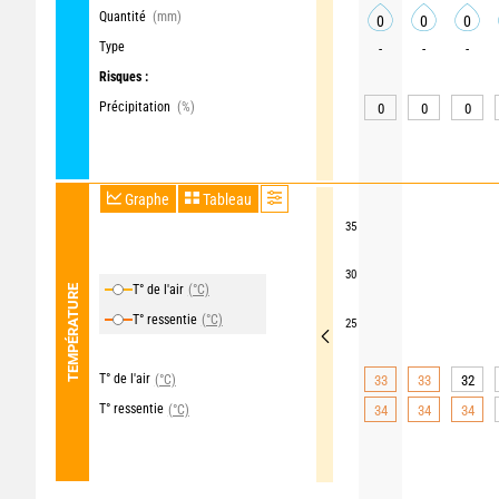
Quantité
(mm)
0
0
0
Type
-
-
-
Risques :
Précipitation
(%)
0
0
0
Graphe
Tableau
35
30
T° de l'air
(°C)
TEMPÉRATURE
T° ressentie
(°C)
25
T° de l'air
(°C)
33
33
32
T° ressentie
(°C)
34
34
34