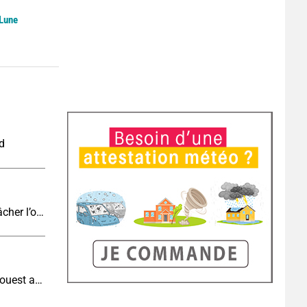
 Lune
nd
Eclipse J-4 : le brouillard côtier du soir peut-il gâcher l’observation de l’éclipse à la plage ?
Météo aujourd'hui : très fortes chaleurs au sud-ouest avant des orages, jusqu'à 39°C