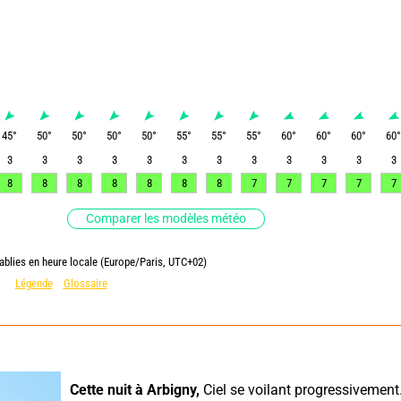
45
°
50
°
50
°
50
°
50
°
55
°
55
°
55
°
60
°
60
°
60
°
60
3
3
3
3
3
3
3
3
3
3
3
3
8
8
8
8
8
8
8
7
7
7
7
7
Comparer les modèles météo
ablies en heure locale (Europe/Paris, UTC+02)
Légende
Glossaire
Cette nuit à Arbigny,
 Ciel se voilant progressivement.