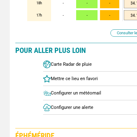
18h
-
-
-
34.
17h
-
-
-
34.
Consulter le
POUR ALLER PLUS LOIN
Carte Radar de pluie
Configurer un météomail
Configurer une alerte
ÉPHÉMÉRIDE