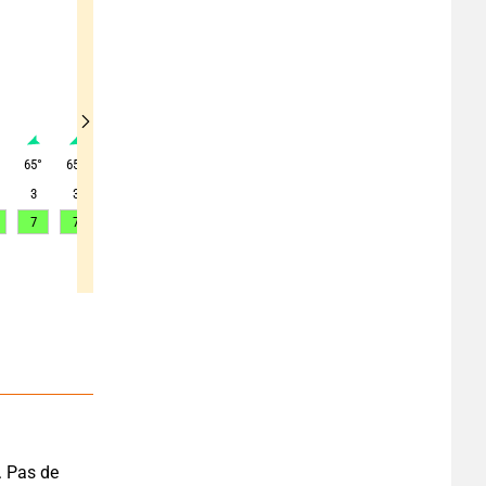
°
65
°
65
°
65
°
65
°
70
°
70
°
70
°
75
°
75
°
3
3
3
3
3
3
3
3
3
7
7
7
7
7
7
7
7
7
 Pas de 