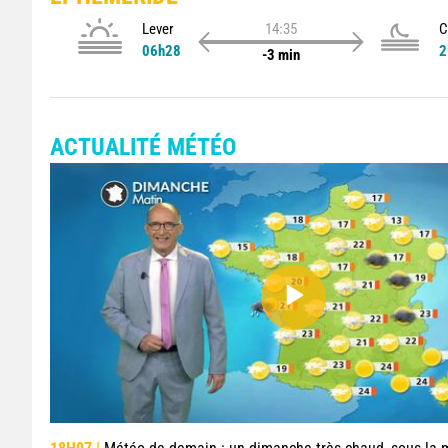
Lever
14:35
C
06h28
2
-3 min
ACTUALITÉ MÉTÉO