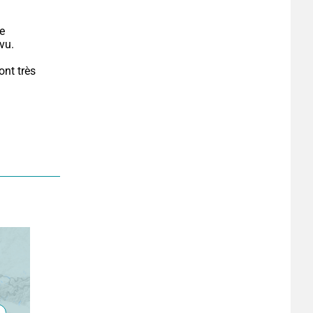
e 
vu.
nt très 
.