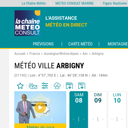
La Chaîne Météo
METEO CONSULT MARINE
Figaro Nautisme
L'ASSISTANCE
MÉTÉO EN DIRECT
PRÉVISIONS
CARTE MÉTÉO
MONTAGNE
Accueil
France
Auvergne-Rhône-Alpes
Ain
Arbigny
MÉTÉO VILLE
ARBIGNY
(01190)
Lon : 4°57’,702 E
Lat : 46°28’,158 N
Alt : 184m
SAM
DIM
LUN
08
09
10
-
-
-
-
-
-
Météo du jour