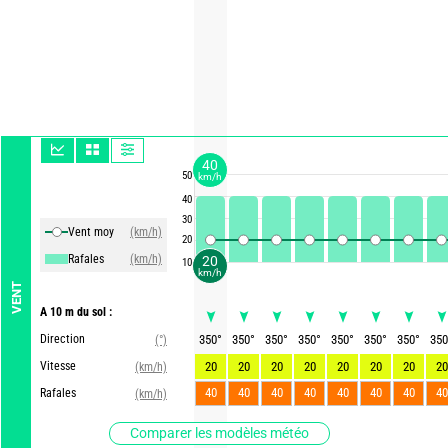
40
50
km/h
40
30
Vent moy
(km/h)
20
Rafales
(km/h)
20
10
km/h
VENT
A 10 m du sol :
Direction
350
°
350
°
350
°
350
°
350
°
350
°
350
°
350
(°)
Vitesse
20
20
20
20
20
20
20
20
(km/h)
40
40
40
40
40
40
40
40
Rafales
(km/h)
Comparer les modèles météo