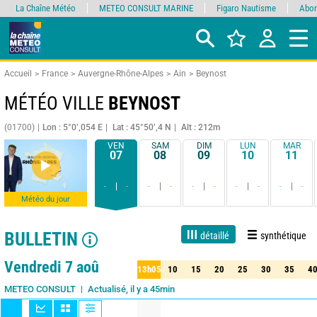
La Chaîne Météo
METEO CONSULT MARINE
Figaro Nautisme
Abon
Accueil
France
Auvergne-Rhône-Alpes
Ain
Beynost
MÉTÉO VILLE
BEYNOST
(01700)
Lon : 5°0’,054 E
Lat : 45°50’,4 N
Alt : 212m
VEN
SAM
DIM
LUN
MAR
07
08
09
10
11
-
-
-
-
-
-
-
-
-
-
Météo du jour
BULLETIN
détaillé
synthétique
Live
1 jour
3 jours
7 jours
15 jours
90%
Fiabilité
Vendredi 7 aoû
13h05
10
15
20
25
30
35
4
05
10
15
20
25
30
35
40
Actualisé, il y a 45min
METEO CONSULT