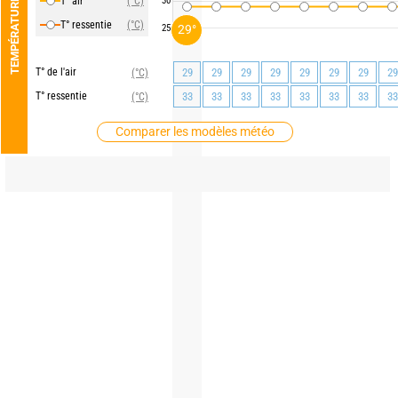
T° air
(°C)
30
TEMPÉRATURE
T° ressentie
(°C)
29°
25
T° de l'air
29
29
29
29
29
29
29
29
(°C)
T° ressentie
33
33
33
33
33
33
33
33
(°C)
Comparer les modèles météo