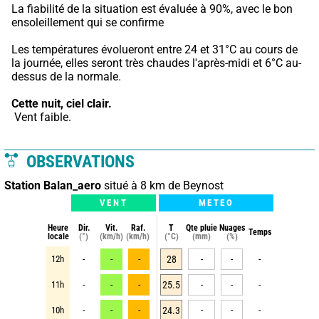
La fiabilité de la situation est évaluée à 90%, avec le bon 
ensoleillement qui se confirme
Les températures évolueront entre 24 et 31°C au cours de 
la journée, elles seront très chaudes l'après-midi et 6°C au-
dessus de la normale.
Cette nuit,
ciel clair.
 Vent faible.
OBSERVATIONS
Station Balan_aero
situé à 8 km de Beynost
VENT
METEO
Heure
Dir.
Vit.
Raf.
T
Qte pluie
Nuages
Temps
locale
(°)
(km/h)
(km/h)
(°C)
(mm)
(%)
12h
-
-
-
28
-
-
-
11h
-
-
-
25.5
-
-
-
10h
-
-
-
24.3
-
-
-