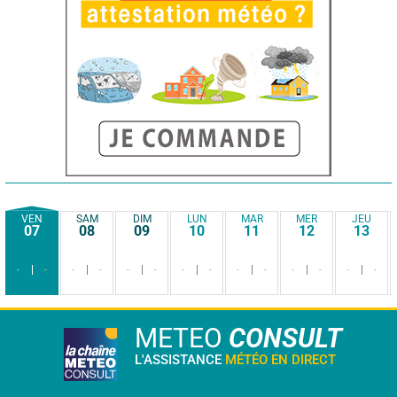
VEN
SAM
DIM
LUN
MAR
MER
JEU
07
08
09
10
11
12
13
-
-
-
-
-
-
-
-
-
-
-
-
-
-
METEO
CONSULT
L'ASSISTANCE
MÉTÉO EN DIRECT