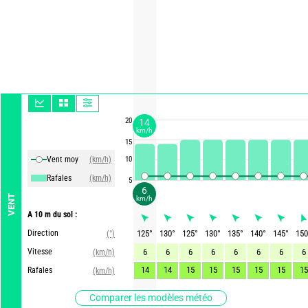
20
14
km/h
15
Vent moy
(km/h)
10
Rafales
(km/h)
5
6
VENT
km/h
A 10 m du sol :
Direction
125
°
130
°
125
°
130
°
135
°
140
°
145
°
150
(°)
Vitesse
6
6
6
6
6
6
6
6
(km/h)
14
14
15
15
15
15
15
15
Rafales
(km/h)
Comparer les modèles météo