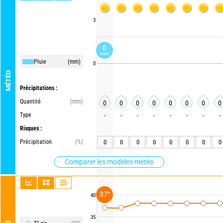
3
0
mm
Pluie
(mm)
0
MÉTÉO
Précipitations :
Quantité
(mm)
0
0
0
0
0
0
0
0
Type
-
-
-
-
-
-
-
-
Risques :
Précipitation
(%)
0
0
0
0
0
0
0
0
Comparer les modèles météo
37°
40
35