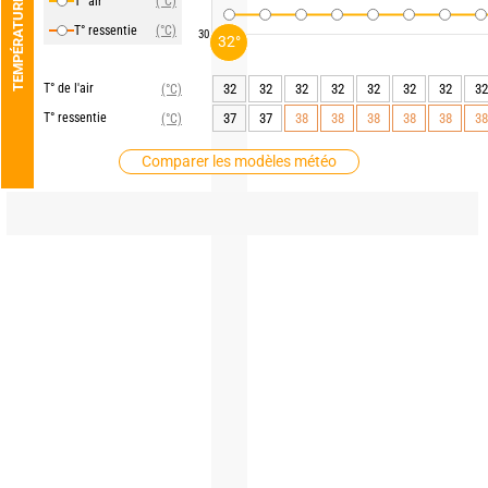
T° air
(°C)
TEMPÉRATURE
T° ressentie
(°C)
30
32°
T° de l'air
32
32
32
32
32
32
32
32
(°C)
T° ressentie
37
37
38
38
38
38
38
38
(°C)
Comparer les modèles météo