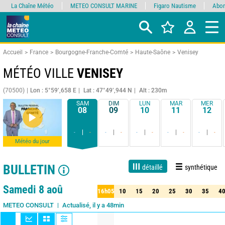
La Chaîne Météo
METEO CONSULT MARINE
Figaro Nautisme
Abon
Accueil
France
Bourgogne-Franche-Comté
Haute-Saône
Venisey
MÉTÉO VILLE
VENISEY
(70500)
Lon : 5°59’,658 E
Lat : 47°49’,944 N
Alt : 230m
SAM
DIM
LUN
MAR
MER
08
09
10
11
12
-
-
-
-
-
-
-
-
-
-
Météo du jour
BULLETIN
détaillé
synthétique
Live
1 jour
3 jours
7 jours
15 jours
90%
Fiabilité
Samedi 8 aoû
16h05
10
15
20
25
30
35
4
05
10
15
20
25
30
35
40
Actualisé, il y a 48min
METEO CONSULT