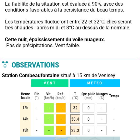
La fiabilité de la situation est évaluée à 90%, avec des 
conditions favorables à la persistance du beau temps.
Les températures fluctueront entre 22 et 32°C, elles seront 
très chaudes l'après-midi et 8°C au-dessus de la normale.
Cette nuit,
épaississement du voile nuageux.
 Pas de précipitations. Vent faible.
OBSERVATIONS
Station Combeaufontaine
situé à 15 km de Venisey
VENT
METEO
Heure
Dir.
Vit.
Raf.
T
Qte pluie
Nuages
Temps
locale
(°)
(km/h)
(km/h)
(°C)
(mm)
(%)
15h
-
-
-
32
0
-
-
14h
-
-
-
30.4
0
-
-
13h
-
-
-
29.3
0
-
-