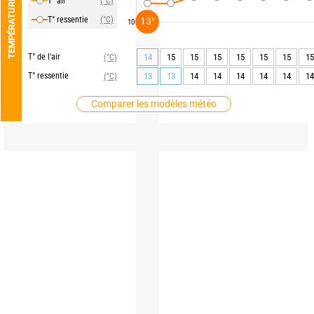
T° air
(°C)
TEMPÉRATURE
T° ressentie
(°C)
13°
10
T° de l'air
14
15
15
15
15
15
15
15
(°C)
T° ressentie
13
13
14
14
14
14
14
14
(°C)
Comparer les modèles météo