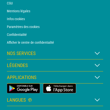
CGU
Mentions légales
Infos cookies
Paramètres des cookies
Confidentialité
Afficher le centre de confidentialité
NOS SERVICES
Abonnement METEO Xpert
LÉGENDES
Abonnement METEO PRO
Légende des cartes
APPLICATIONS
Consultation avec un prévisionniste
Légende des pictogrammes
Bulletin PRO
Application Météo Terrestre
Glossaire
Alertes
LANGUES
Certificats d'intempéries