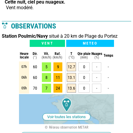
Cette nuit,
ciel peu nuageux.
 Vent modéré.
OBSERVATIONS
Station Poulmic/Navy
situé à 20 km de Plage du Portez
VENT
METEO
Heure
Dir.
Vit.
Raf.
T
Qte pluie
Nuages
Temps
locale
(°)
(km/h)
(km/h)
(°C)
(mm)
(%)
07h
60
5
9
12.7
0
-
-
06h
60
8
11
13.1
0
-
-
05h
70
7
24
13.6
0
-
-
Voir toutes les stations
Réseau observation METAR