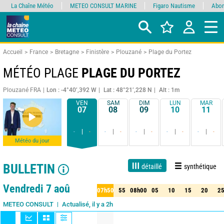
La Chaîne Météo
METEO CONSULT MARINE
Figaro Nautisme
Abon
Accueil
France
Bretagne
Finistère
Plouzané
Plage du Portez
MÉTÉO PLAGE
PLAGE DU PORTEZ
Plouzané FRA
Lon : -4°40’,392 W
Lat : 48°21’,228 N
Alt : 1m
VEN
SAM
DIM
LUN
MAR
07
08
09
10
11
-
-
-
-
-
-
-
-
-
-
Météo du jour
BULLETIN
détaillé
synthétique
Live
1 jour
3 jours
7 jours
15 jours
90%
Fiabilité
Vendredi 7 aoû
07h50
55
08h00
05
10
15
20
2
50
55
08h00
05
10
15
20
25
Actualisé, il y a 2h
METEO CONSULT