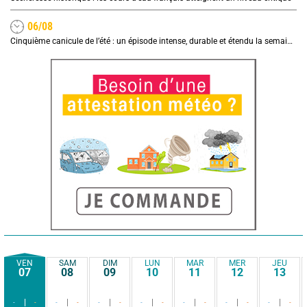
06/08
Cinquième canicule de l’été : un épisode intense, durable et étendu la semaine prochaine
VEN
SAM
DIM
LUN
MAR
MER
JEU
07
08
09
10
11
12
13
-
-
-
-
-
-
-
-
-
-
-
-
-
-