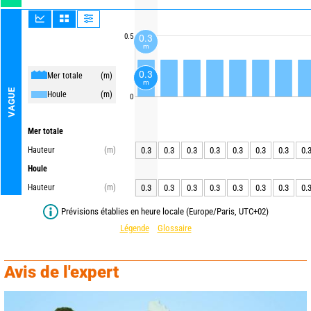
0.5
0.3
m
0.3
Mer totale
(m)
m
VAGUE
Houle
(m)
0
Mer totale
Hauteur
(m)
0.3
0.3
0.3
0.3
0.3
0.3
0.3
0.
Houle
Hauteur
(m)
0.3
0.3
0.3
0.3
0.3
0.3
0.3
0.
Prévisions établies en heure locale (Europe/Paris, UTC+02)
Légende
Glossaire
Avis de l'expert