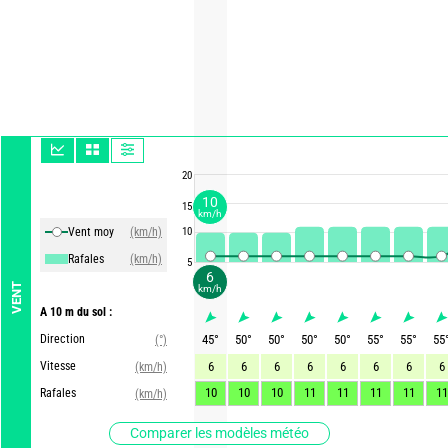
20
10
15
km/h
Vent moy
(km/h)
10
Rafales
(km/h)
5
6
VENT
km/h
A 10 m du sol :
Direction
45
°
50
°
50
°
50
°
50
°
55
°
55
°
55
(°)
Vitesse
6
6
6
6
6
6
6
6
(km/h)
10
10
10
11
11
11
11
11
Rafales
(km/h)
Comparer les modèles météo