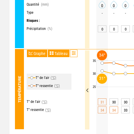
Quantité
(mm)
0
0
0
Type
-
-
-
Risques :
Précipitation
(%)
0
0
0
Graphe
Tableau
34°
35
30
T° de l'air
(°C)
TEMPÉRATURE
31°
T° ressentie
(°C)
25
T° de l'air
(°C)
31
30
30
T° ressentie
(°C)
34
34
33