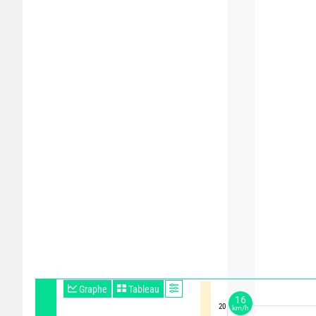
Graphe
Tableau
16
20
km/h