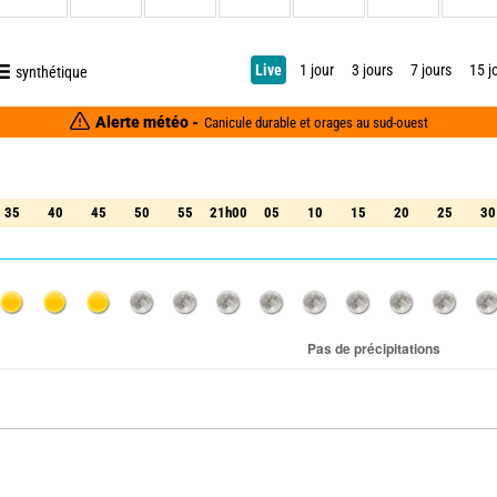
Live
1 jour
3 jours
7 jours
15 j
synthétique
Alerte météo -
Canicule durable et orages au sud-ouest
35
40
45
50
55
21h00
05
10
15
20
25
30
35
40
45
50
55
21h00
05
10
15
20
25
30