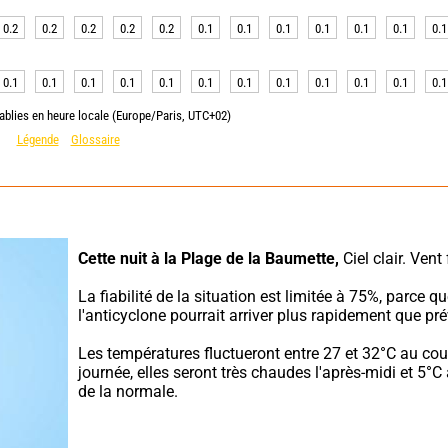
0.2
0.2
0.2
0.2
0.2
0.1
0.1
0.1
0.1
0.1
0.1
0.1
0.1
0.1
0.1
0.1
0.1
0.1
0.1
0.1
0.1
0.1
0.1
0.1
ablies en heure locale (Europe/Paris, UTC+02)
Légende
Glossaire
Cette nuit à la Plage de la Baumette,
 Ciel clair. Vent 
La fiabilité de la situation est limitée à 75%, parce qu
l'anticyclone pourrait arriver plus rapidement que pré
Les températures fluctueront entre 27 et 32°C au cour
journée, elles seront très chaudes l'après-midi et 5°C
de la normale.