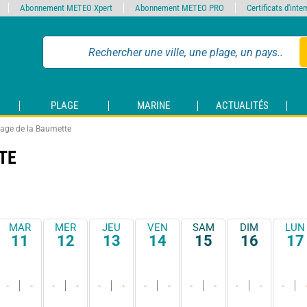
Abonnement METEO Xpert
Abonnement METEO PRO
Certificats d'int
PLAGE
MARINE
ACTUALITÉS
lage de la Baumette
TE
MAR
MER
JEU
VEN
SAM
DIM
LUN
11
12
13
14
15
16
17
-
-
-
-
-
-
-
-
-
-
-
-
-