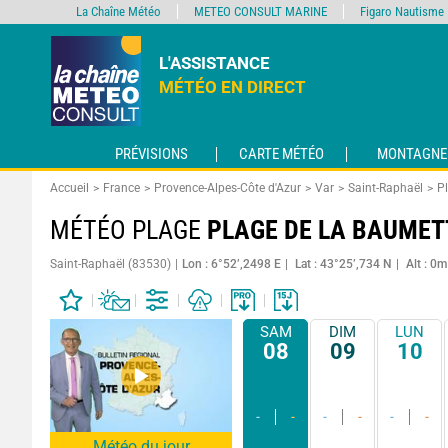
La Chaîne Météo
METEO CONSULT MARINE
Figaro Nautisme
L'ASSISTANCE
MÉTÉO EN DIRECT
PRÉVISIONS
CARTE MÉTÉO
MONTAGNE
Accueil
France
Provence-Alpes-Côte d'Azur
Var
Saint-Raphaël
P
MÉTÉO PLAGE
PLAGE DE LA BAUMET
Saint-Raphaël (83530)
Lon : 6°52’,2498 E
Lat : 43°25’,734 N
Alt : 0m
SAM
DIM
LUN
08
09
10
-
-
-
-
-
-
Météo du jour