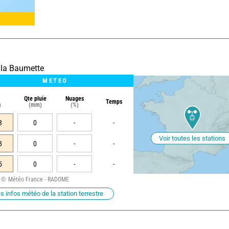
 la Baumette
METEO
Qte pluie
Nuages
Temps
)
(mm)
(%)
3
0
-
-
Voir toutes les stations
8
0
-
-
5
0
-
-
Météo France - RADOME
s infos météo de la station terrestre