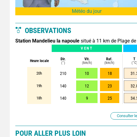
Météo du jour
OBSERVATIONS
Station Mandelieu la napoule
situé à 11 km de Plage de
VENT
Dir.
Vit.
Raf.
T
Heure locale
(°)
(km/h)
(km/h)
(°C
20h
210
10
18
31.
19h
140
12
23
32.
18h
140
9
25
34.
Consulter le
POUR ALLER PLUS LOIN