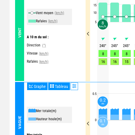
15
Vent moyen
(km/h)
10
Rafales
(km/h)
5
8
km/h
VENT
A 10 m du sol :
Direction
(°)
240
°
245
°
245
°
Vitesse
(km/h)
8
8
8
Rafales
16
16
15
(km/h)
Graphe
Tableau
0.5
0.2
m
Mer totale
(m)
VAGUE
Hauteur houle
(m)
0
0.1
m