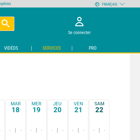
empéries
FRANÇAIS
Se connecter
VIDÉOS
SERVICES
PRO
MAR
MER
JEU
VEN
SAM
18
19
20
21
22
-
-
-
-
-
-
-
-
-
-
-