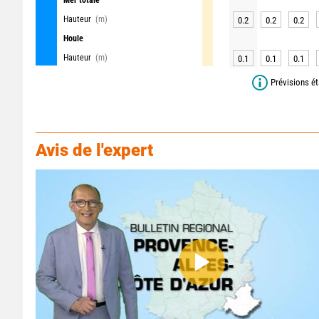
Mer totale
Hauteur
(m)
0.2
0.2
0.2
Houle
Hauteur
(m)
0.1
0.1
0.1
Prévisions ét
Avis de l'expert