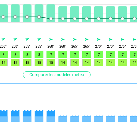
250
°
250
°
255
°
255
°
260
°
260
°
265
°
265
°
270
°
270
°
275
°
275
8
8
8
8
7
7
7
7
7
7
7
7
15
15
15
15
15
14
14
14
14
14
14
14
Comparer les modèles météo