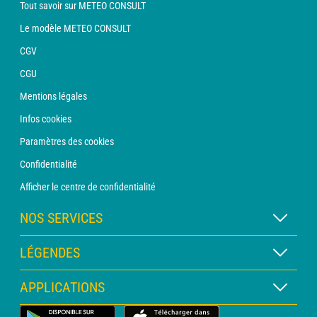
Tout savoir sur METEO CONSULT
Le modèle METEO CONSULT
CGV
CGU
Mentions légales
Infos cookies
Paramètres des cookies
Confidentialité
Afficher le centre de confidentialité
NOS SERVICES
Abonnement METEO Xpert
LÉGENDES
Abonnement METEO PRO
Légende des cartes
APPLICATIONS
Consultation avec un prévisionniste
Légende des pictogrammes