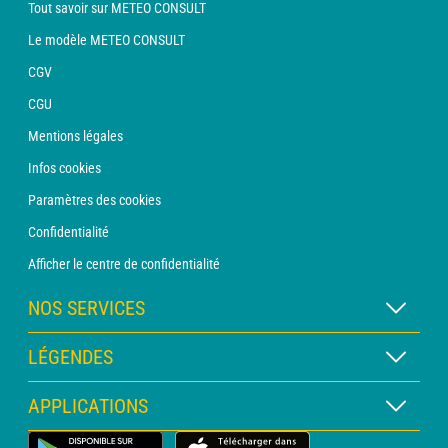
Tout savoir sur METEO CONSULT
Le modèle METEO CONSULT
CGV
CGU
Mentions légales
Infos cookies
Paramètres des cookies
Confidentialité
Afficher le centre de confidentialité
NOS SERVICES
Abonnement METEO Xpert
LÉGENDES
Abonnement METEO PRO
Légende des cartes
APPLICATIONS
Consultation avec un prévisionniste
Légende des pictogrammes