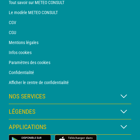
Tout savoir sur METEO CONSULT
Le modèle METEO CONSULT
CGV
CGU
Mentions légales
Infos cookies
Paramètres des cookies
Confidentialité
Afficher le centre de confidentialité
NOS SERVICES
Abonnement METEO Xpert
LÉGENDES
Abonnement METEO PRO
Légende des cartes
APPLICATIONS
Consultation avec un prévisionniste
Légende des pictogrammes