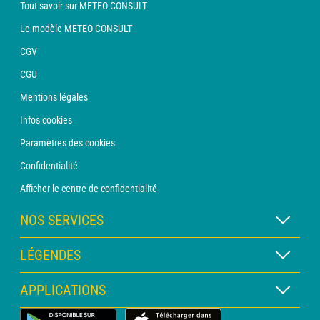
Tout savoir sur METEO CONSULT
Le modèle METEO CONSULT
CGV
CGU
Mentions légales
Infos cookies
Paramètres des cookies
Confidentialité
Afficher le centre de confidentialité
NOS SERVICES
Abonnement METEO Xpert
LÉGENDES
Abonnement METEO PRO
Légende des cartes
APPLICATIONS
Consultation avec un prévisionniste
Légende des pictogrammes