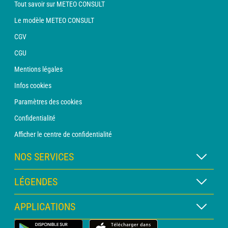
Tout savoir sur METEO CONSULT
Le modèle METEO CONSULT
CGV
CGU
Mentions légales
Infos cookies
Paramètres des cookies
Confidentialité
Afficher le centre de confidentialité
NOS SERVICES
Abonnement METEO Xpert
LÉGENDES
Abonnement METEO PRO
Légende des cartes
APPLICATIONS
Consultation avec un prévisionniste
Légende des pictogrammes