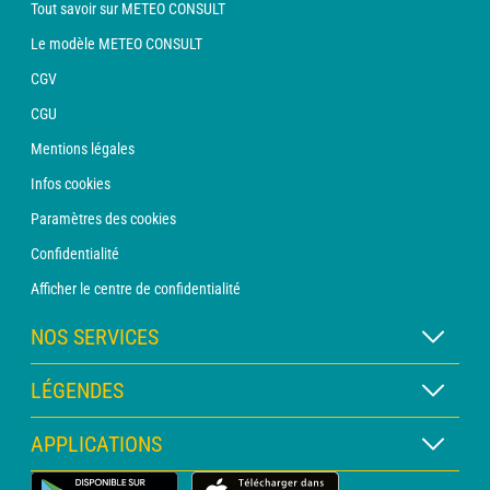
Tout savoir sur METEO CONSULT
Le modèle METEO CONSULT
CGV
CGU
Mentions légales
Infos cookies
Paramètres des cookies
Confidentialité
Afficher le centre de confidentialité
NOS SERVICES
Abonnement METEO Xpert
LÉGENDES
Abonnement METEO PRO
Légende des cartes
APPLICATIONS
Consultation avec un prévisionniste
Légende des pictogrammes