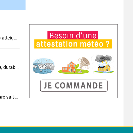
Sécheresse historique : les cours d'eau français atteignent un niveau critique
Cinquième canicule de l’été : un épisode intense, durable et étendu la semaine prochaine
Eclipse J-6 : de combien de degrés la température va-t-elle chuter pendant l'éclipse du 12 août ?