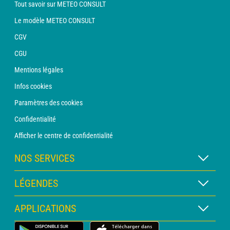
Tout savoir sur METEO CONSULT
Le modèle METEO CONSULT
CGV
CGU
Mentions légales
Infos cookies
Paramètres des cookies
Confidentialité
Afficher le centre de confidentialité
NOS SERVICES
Abonnement METEO Xpert
LÉGENDES
Abonnement METEO PRO
Légende des cartes
APPLICATIONS
Consultation avec un prévisionniste
Légende des pictogrammes