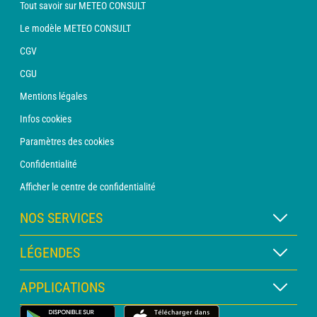
Tout savoir sur METEO CONSULT
Le modèle METEO CONSULT
CGV
CGU
Mentions légales
Infos cookies
Paramètres des cookies
Confidentialité
Afficher le centre de confidentialité
NOS SERVICES
Abonnement METEO Xpert
LÉGENDES
Abonnement METEO PRO
Légende des cartes
APPLICATIONS
Consultation avec un prévisionniste
Légende des pictogrammes