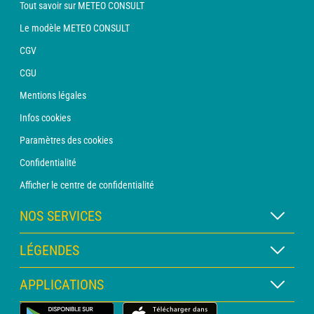
Tout savoir sur METEO CONSULT
Le modèle METEO CONSULT
CGV
CGU
Mentions légales
Infos cookies
Paramètres des cookies
Confidentialité
Afficher le centre de confidentialité
NOS SERVICES
Abonnement METEO Xpert
LÉGENDES
Abonnement METEO PRO
Légende des cartes
APPLICATIONS
Consultation avec un prévisionniste
Légende des pictogrammes