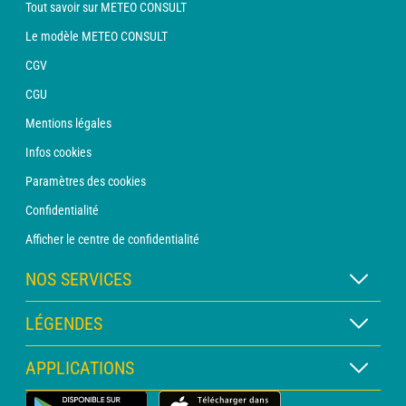
Tout savoir sur METEO CONSULT
Le modèle METEO CONSULT
CGV
CGU
Mentions légales
Infos cookies
Paramètres des cookies
Confidentialité
Afficher le centre de confidentialité
NOS SERVICES
Abonnement METEO Xpert
LÉGENDES
Abonnement METEO PRO
Légende des cartes
APPLICATIONS
Consultation avec un prévisionniste
Légende des pictogrammes