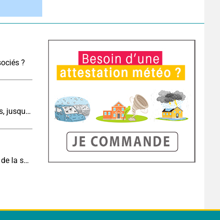
sociés ?
Météo demain : du soleil sur l'ensemble du pays, jusqu'à 40°C au sud-est
Météo aujourd'hui : la journée la moins chaude de la semaine, excepté près de la Méditerranée