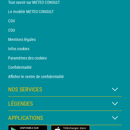
Tout savoir sur METEO CONSULT
Le modèle METEO CONSULT
CGV
CGU
Mentions légales
Infos cookies
Paramètres des cookies
Confidentialité
Afficher le centre de confidentialité
NOS SERVICES
Abonnement METEO Xpert
LÉGENDES
Abonnement METEO PRO
Légende des cartes
APPLICATIONS
Consultation avec un prévisionniste
Légende des pictogrammes