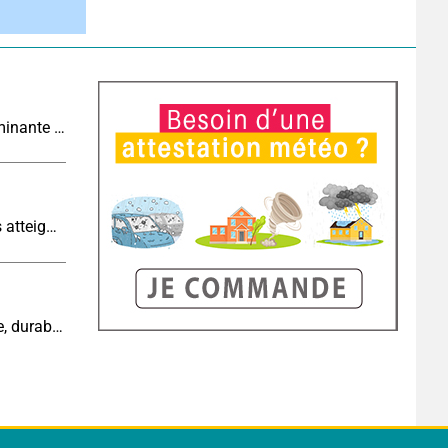
Tendance météo à 4 semaines : chaleur prédominante jusqu'en septembre
Sécheresse historique : les cours d'eau français atteignent un niveau critique
Cinquième canicule de l’été : un épisode intense, durable et étendu la semaine prochaine