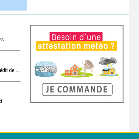
es
Vague de chaleur et canicule : vers un record inédit de chaleur durable en France
nd