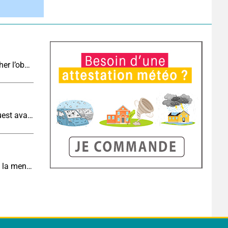
Eclipse J-4 : le brouillard côtier du soir peut-il gâcher l’observation de l’éclipse à la plage ?
Météo aujourd'hui : très fortes chaleurs au sud-ouest avant des orages, jusqu'à 39°C
Météo de demain : un dimanche très chaud, sous la menace de quelques orages