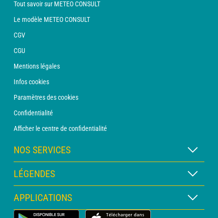
Tout savoir sur METEO CONSULT
Le modèle METEO CONSULT
CGV
CGU
Mentions légales
Infos cookies
Paramètres des cookies
Confidentialité
Afficher le centre de confidentialité
NOS SERVICES
Abonnement METEO Xpert
LÉGENDES
Abonnement METEO PRO
Légende des cartes
APPLICATIONS
Consultation avec un prévisionniste
Légende des pictogrammes