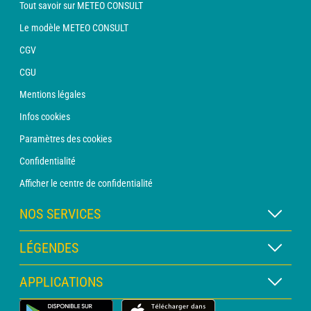
Tout savoir sur METEO CONSULT
Le modèle METEO CONSULT
CGV
CGU
Mentions légales
Infos cookies
Paramètres des cookies
Confidentialité
Afficher le centre de confidentialité
NOS SERVICES
Abonnement METEO Xpert
LÉGENDES
Abonnement METEO PRO
Légende des cartes
APPLICATIONS
Consultation avec un prévisionniste
Légende des pictogrammes