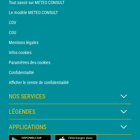
Tout savoir sur METEO CONSULT
Le modèle METEO CONSULT
CGV
CGU
Mentions légales
Infos cookies
Paramètres des cookies
Confidentialité
Afficher le centre de confidentialité
NOS SERVICES
Abonnement METEO Xpert
LÉGENDES
Abonnement METEO PRO
Légende des cartes
APPLICATIONS
Consultation avec un prévisionniste
Légende des pictogrammes