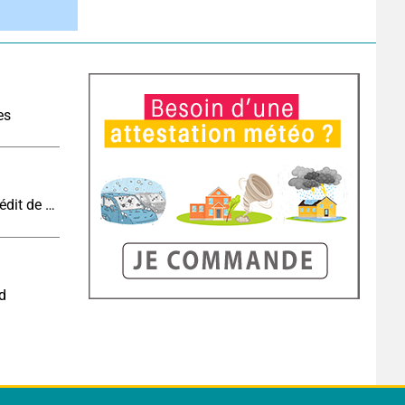
es
Vague de chaleur et canicule : vers un record inédit de chaleur durable en France
nd