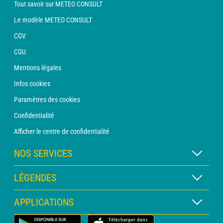
Tout savoir sur METEO CONSULT
Le modèle METEO CONSULT
CGV
CGU
Mentions légales
Infos cookies
Paramètres des cookies
Confidentialité
Afficher le centre de confidentialité
NOS SERVICES
Abonnement METEO Xpert
LÉGENDES
Abonnement METEO PRO
Légende des cartes
APPLICATIONS
Consultation avec un prévisionniste
Légende des pictogrammes