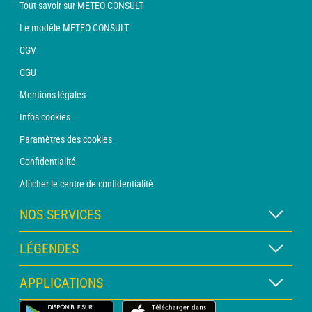
Tout savoir sur METEO CONSULT
Le modèle METEO CONSULT
CGV
CGU
Mentions légales
Infos cookies
Paramètres des cookies
Confidentialité
Afficher le centre de confidentialité
NOS SERVICES
Abonnement METEO Xpert
LÉGENDES
Abonnement METEO PRO
Légende des cartes
APPLICATIONS
Consultation avec un prévisionniste
Légende des pictogrammes