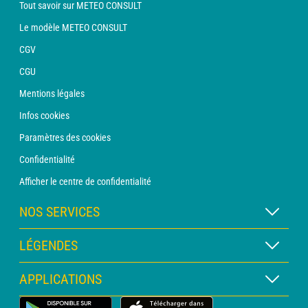
Tout savoir sur METEO CONSULT
Le modèle METEO CONSULT
CGV
CGU
Mentions légales
Infos cookies
Paramètres des cookies
Confidentialité
Afficher le centre de confidentialité
NOS SERVICES
Abonnement METEO Xpert
LÉGENDES
Abonnement METEO PRO
Légende des cartes
APPLICATIONS
Consultation avec un prévisionniste
Légende des pictogrammes