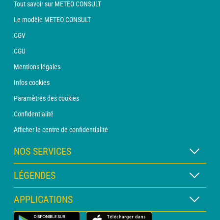
Tout savoir sur METEO CONSULT
Le modèle METEO CONSULT
CGV
CGU
Mentions légales
Infos cookies
Paramètres des cookies
Confidentialité
Afficher le centre de confidentialité
NOS SERVICES
Abonnement METEO Xpert
LÉGENDES
Abonnement METEO PRO
Légende des cartes
APPLICATIONS
Consultation avec un prévisionniste
Légende des pictogrammes