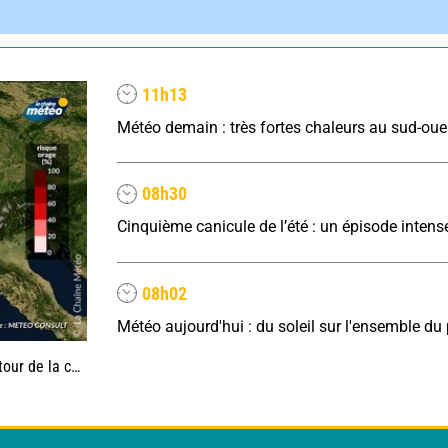
11h13
08h30
08h02
e la canicule