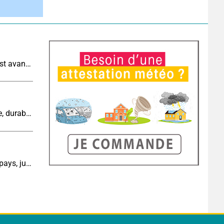
Météo demain : très fortes chaleurs au sud-ouest avant des orages, jusqu'à 39°C
Cinquième canicule de l’été : un épisode intense, durable et étendu la semaine prochaine
Météo aujourd'hui : du soleil sur l'ensemble du pays, jusqu'à 40°C au sud-est