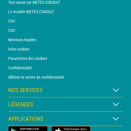
Tout savoir sur METEO CONSULT
Le modèle METEO CONSULT
CGV
CGU
Mentions légales
Infos cookies
Paramètres des cookies
Confidentialité
Afficher le centre de confidentialité
NOS SERVICES
Abonnement METEO Xpert
LÉGENDES
Abonnement METEO PRO
Légende des cartes
APPLICATIONS
Consultation avec un prévisionniste
Légende des pictogrammes