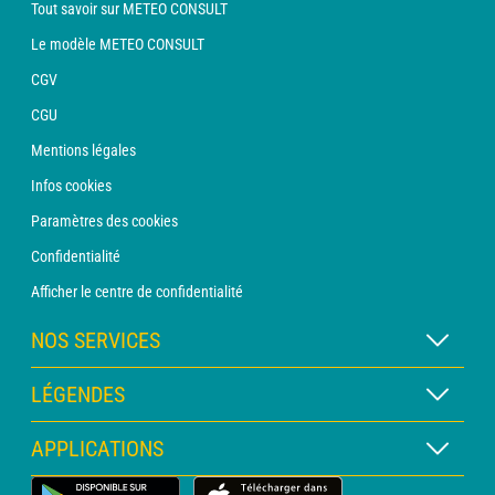
Tout savoir sur METEO CONSULT
Le modèle METEO CONSULT
CGV
CGU
Mentions légales
Infos cookies
Paramètres des cookies
Confidentialité
Afficher le centre de confidentialité
NOS SERVICES
Abonnement METEO Xpert
LÉGENDES
Abonnement METEO PRO
Légende des cartes
APPLICATIONS
Consultation avec un prévisionniste
Légende des pictogrammes