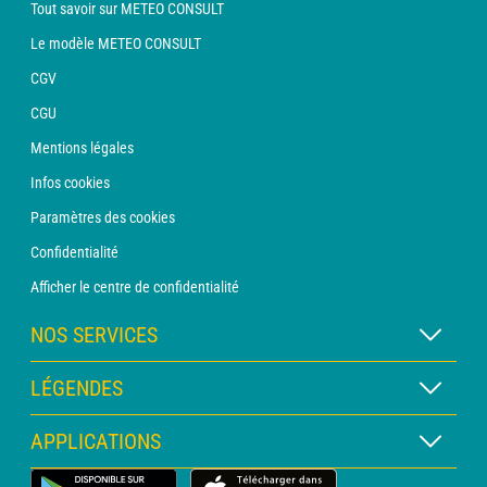
Tout savoir sur METEO CONSULT
Le modèle METEO CONSULT
CGV
CGU
Mentions légales
Infos cookies
Paramètres des cookies
Confidentialité
Afficher le centre de confidentialité
NOS SERVICES
Abonnement METEO Xpert
LÉGENDES
Abonnement METEO PRO
Légende des cartes
APPLICATIONS
Consultation avec un prévisionniste
Légende des pictogrammes