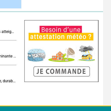
Sécheresse historique : les cours d'eau français atteignent un niveau critique
Tendance météo à 4 semaines : chaleur prédominante jusqu'en septembre
Cinquième canicule de l’été : un épisode intense, durable et étendu la semaine prochaine