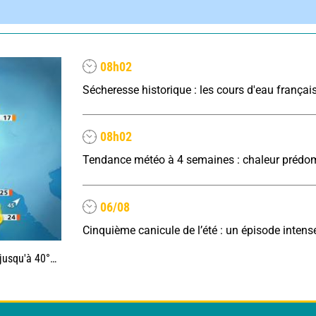
08h02
08h02
06/08
0°C au sud-est