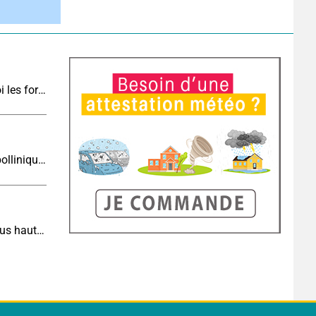
Vers une cinquième vague de chaleur : pourquoi les fortes chaleurs vont rapidement revenir en France
Risque allergique ce jeudi : les concentrations polliniques restent élevées au nord
Incendies dans le Sud-Est : la situation reste sous haute surveillance