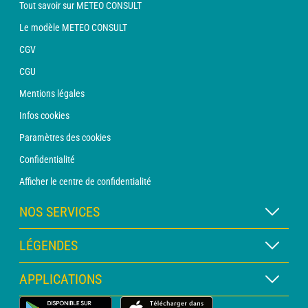
Tout savoir sur METEO CONSULT
Le modèle METEO CONSULT
CGV
CGU
Mentions légales
Infos cookies
Paramètres des cookies
Confidentialité
Afficher le centre de confidentialité
NOS SERVICES
Abonnement METEO Xpert
LÉGENDES
Abonnement METEO PRO
Légende des cartes
APPLICATIONS
Consultation avec un prévisionniste
Légende des pictogrammes