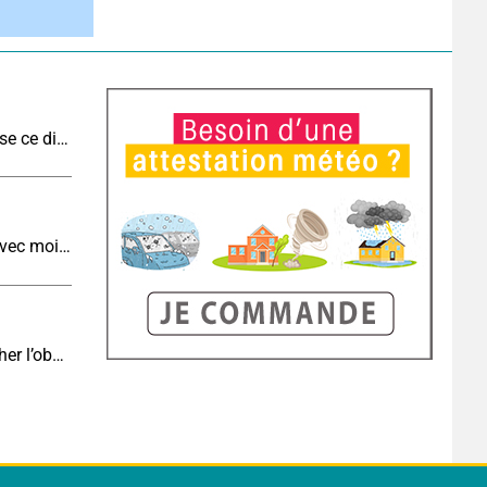
Météo aujourd'hui : ambiance tropicale et orageuse ce dimanche
Météo de demain : un lundi toujours très chaud avec moins d'orages qu'aujourd'hui
Eclipse J-4 : le brouillard côtier du soir peut-il gâcher l’observation de l’éclipse à la plage ?