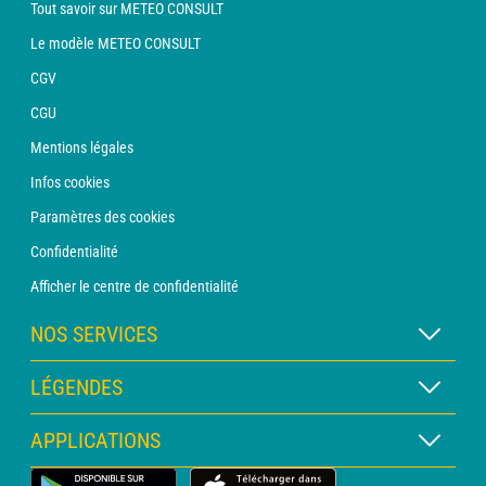
Tout savoir sur METEO CONSULT
Le modèle METEO CONSULT
CGV
CGU
Mentions légales
Infos cookies
Paramètres des cookies
Confidentialité
Afficher le centre de confidentialité
NOS SERVICES
Abonnement METEO Xpert
LÉGENDES
Abonnement METEO PRO
Légende des cartes
APPLICATIONS
Consultation avec un prévisionniste
Légende des pictogrammes