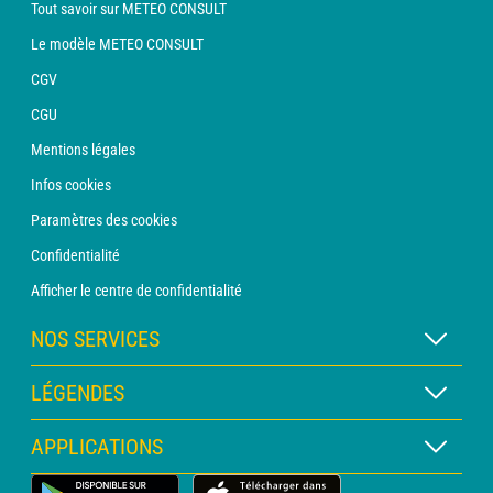
Tout savoir sur METEO CONSULT
Le modèle METEO CONSULT
CGV
CGU
Mentions légales
Infos cookies
Paramètres des cookies
Confidentialité
Afficher le centre de confidentialité
NOS SERVICES
Abonnement METEO Xpert
LÉGENDES
Abonnement METEO PRO
Légende des cartes
APPLICATIONS
Consultation avec un prévisionniste
Légende des pictogrammes