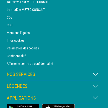
Tout savoir sur METEO CONSULT
Le modèle METEO CONSULT
CGV
CGU
Mentions légales
Infos cookies
Paramètres des cookies
Confidentialité
Afficher le centre de confidentialité
NOS SERVICES
Abonnement METEO Xpert
LÉGENDES
Abonnement METEO PRO
Légende des cartes
APPLICATIONS
Consultation avec un prévisionniste
Légende des pictogrammes