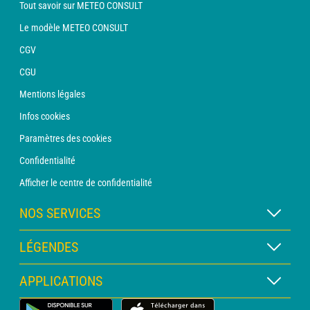
Tout savoir sur METEO CONSULT
Le modèle METEO CONSULT
CGV
CGU
Mentions légales
Infos cookies
Paramètres des cookies
Confidentialité
Afficher le centre de confidentialité
NOS SERVICES
Abonnement METEO Xpert
LÉGENDES
Abonnement METEO PRO
Légende des cartes
APPLICATIONS
Consultation avec un prévisionniste
Légende des pictogrammes