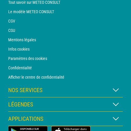
Tout savoir sur METEO CONSULT
Le modèle METEO CONSULT
CGV
CGU
Mentions légales
Infos cookies
Paramètres des cookies
Confidentialité
Afficher le centre de confidentialité
NOS SERVICES
Abonnement METEO Xpert
LÉGENDES
Abonnement METEO PRO
Légende des cartes
APPLICATIONS
Consultation avec un prévisionniste
Légende des pictogrammes