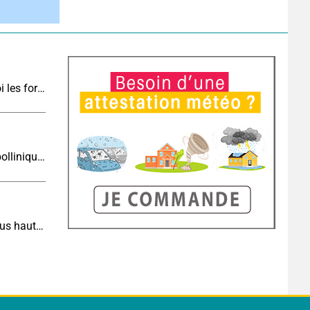
Vers une cinquième vague de chaleur : pourquoi les fortes chaleurs vont rapidement revenir en France
Risque allergique ce jeudi : les concentrations polliniques restent élevées au nord
Incendies dans le Sud-Est : la situation reste sous haute surveillance