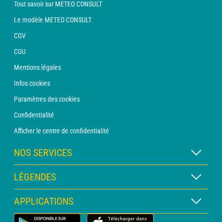
Tout savoir sur METEO CONSULT
Le modèle METEO CONSULT
CGV
CGU
Mentions légales
Infos cookies
Paramètres des cookies
Confidentialité
Afficher le centre de confidentialité
NOS SERVICES
Abonnement METEO Xpert
LÉGENDES
Abonnement METEO PRO
Légende des cartes
APPLICATIONS
Consultation avec un prévisionniste
Légende des pictogrammes