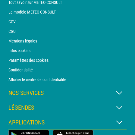
Tout savoir sur METEO CONSULT
Le modèle METEO CONSULT
CGV
CGU
Mentions légales
Infos cookies
Paramètres des cookies
Confidentialité
Afficher le centre de confidentialité
NOS SERVICES
Abonnement METEO Xpert
LÉGENDES
Abonnement METEO PRO
Légende des cartes
APPLICATIONS
Consultation avec un prévisionniste
Légende des pictogrammes