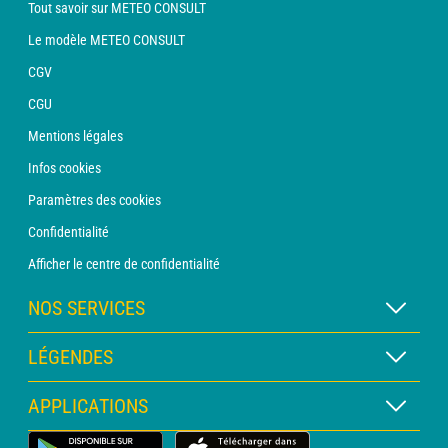
Tout savoir sur METEO CONSULT
Le modèle METEO CONSULT
CGV
CGU
Mentions légales
Infos cookies
Paramètres des cookies
Confidentialité
Afficher le centre de confidentialité
NOS SERVICES
Abonnement METEO Xpert
LÉGENDES
Abonnement METEO PRO
Légende des cartes
APPLICATIONS
Consultation avec un prévisionniste
Légende des pictogrammes