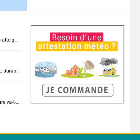
Sécheresse historique : les cours d'eau français atteignent un niveau critique
Cinquième canicule de l’été : un épisode intense, durable et étendu la semaine prochaine
Eclipse J-6 : de combien de degrés la température va-t-elle chuter pendant l'éclipse du 12 août ?