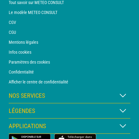
Tout savoir sur METEO CONSULT
Le modèle METEO CONSULT
CGV
CGU
Mentions légales
Infos cookies
Paramètres des cookies
Confidentialité
Afficher le centre de confidentialité
NOS SERVICES
Abonnement METEO Xpert
LÉGENDES
Abonnement METEO PRO
Légende des cartes
APPLICATIONS
Consultation avec un prévisionniste
Légende des pictogrammes