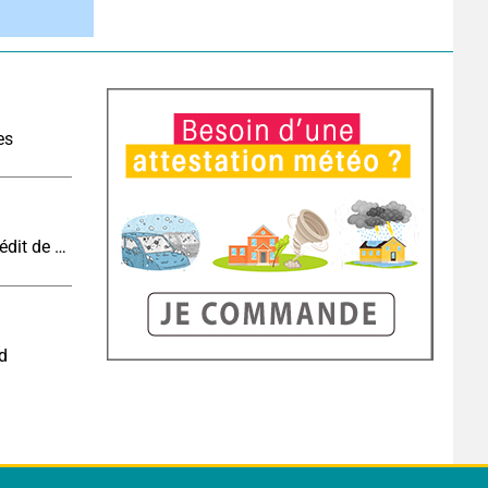
es
Vague de chaleur et canicule : vers un record inédit de chaleur durable en France
nd