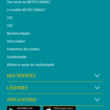
Tout savoir sur METEO CONSULT
Le modèle METEO CONSULT
CGV
CGU
Mentions légales
Infos cookies
Paramètres des cookies
Confidentialité
Afficher le centre de confidentialité
NOS SERVICES
Abonnement METEO Xpert
LÉGENDES
Abonnement METEO PRO
Légende des cartes
APPLICATIONS
Consultation avec un prévisionniste
Légende des pictogrammes